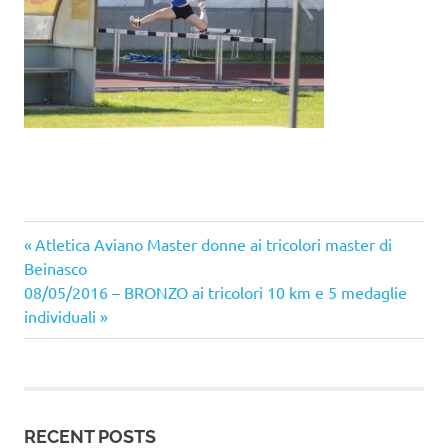
Previous
Post
Atletica Aviano Master donne ai tricolori master di
Post:
Beinasco
navigation
Next
08/05/2016 – BRONZO ai tricolori 10 km e 5 medaglie
Post:
individuali
RECENT POSTS