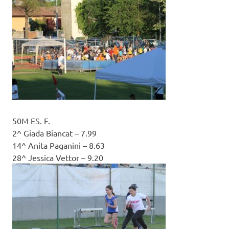
50M ES. F.
2^ Giada Biancat – 7.99
14^ Anita Paganini – 8.63
28^ Jessica Vettor – 9.20