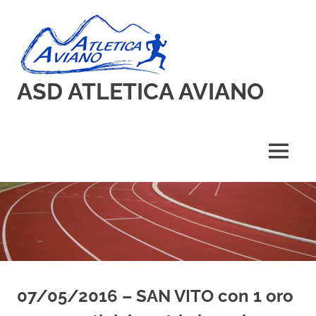
Skip
to
content
ASD ATLETICA AVIANO
MENU
07/05/2016 – SAN VITO con 1 oro